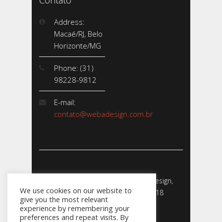
Contato
Address:
Macaé/RJ, Belo
Horizonte/MG
Phone: (31)
98228-9812
E-mail:
contato@webadesign.com.br
Webadesign - Empresa de Webdesign,
We use cookies on our website to
Desenvolvimento de Sites - 2018
give you the most relevant
CNPJ: 23.856.204/0001-­24
experience by remembering your
preferences and repeat visits. By