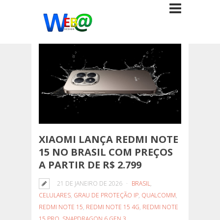
XIAOMI LANÇA REDMI NOTE
15 NO BRASIL COM PREÇOS
A PARTIR DE R$ 2.799
21 DE JANEIRO DE 2026
BRASIL
,
CELULARES
,
GRAU DE PROTEÇÃO IP
,
QUALCOMM
,
REDMI NOTE 15
,
REDMI NOTE 15 4G
,
REDMI NOTE
15 PRO
,
SNAPDRAGON 6 GEN 3
,