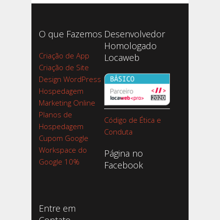
O que Fazemos
Desenvolvedor
Homologado
Criação de App
Locaweb
Criação de Site
Design WordPress
Hospedagem
Marketing Online
Planos de
Código de Ética e
Hospedagem
Conduta
Cupom Google
Workspace do
Página no
Google 10%
Facebook
Entre em