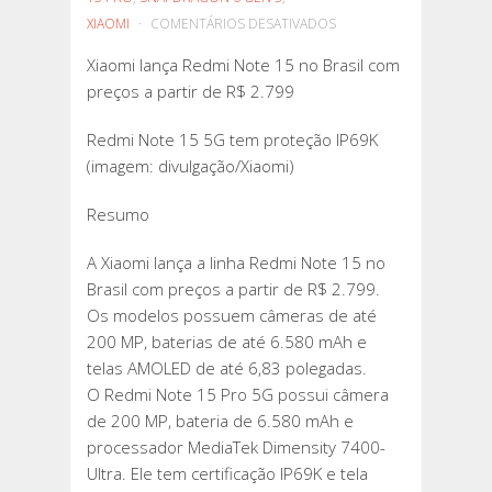
EM
XIAOMI
COMENTÁRIOS DESATIVADOS
XIAOMI
Xiaomi lança Redmi Note 15 no Brasil com
LANÇA
preços a partir de R$ 2.799
REDMI
NOTE
Redmi Note 15 5G tem proteção IP69K
15
(imagem: divulgação/Xiaomi)
NO
BRASIL
Resumo
COM
PREÇOS
A Xiaomi lança a linha Redmi Note 15 no
A
Brasil com preços a partir de R$ 2.799.
PARTIR
Os modelos possuem câmeras de até
DE
200 MP, baterias de até 6.580 mAh e
R$
telas AMOLED de até 6,83 polegadas.
2.799
O Redmi Note 15 Pro 5G possui câmera
de 200 MP, bateria de 6.580 mAh e
processador MediaTek Dimensity 7400-
Ultra. Ele tem certificação IP69K e tela