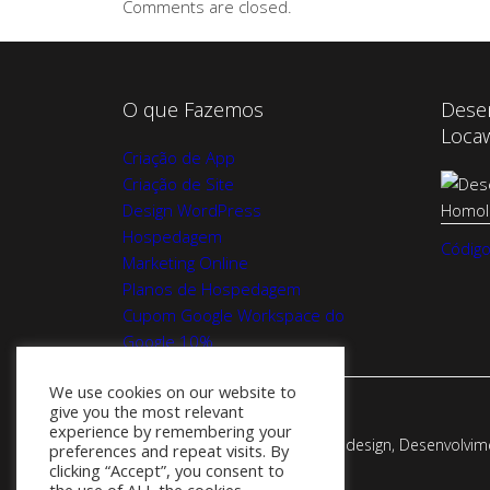
Comments are closed.
O que Fazemos
Dese
Loca
Criação de App
Criação de Site
Design WordPress
Hospedagem
Código
Marketing Online
Planos de Hospedagem
Cupom Google Workspace do
Google 10%
We use cookies on our website to
give you the most relevant
experience by remembering your
Webadesign - Empresa de Webdesign, Desenvolvimen
preferences and repeat visits. By
clicking “Accept”, you consent to