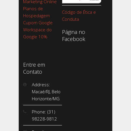
Marketing Online
Planos de
Código de Ética e
Hospedagem
Conduta
Cupom Google
Workspace do
Página no
Google 10%
Facebook
Entre em
Contato
Address:
Macaé/RJ, Belo
Horizonte/MG
Phone: (31)
98228-9812