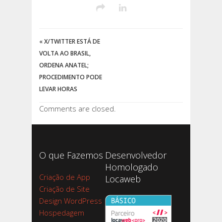
«
X/TWITTER ESTÁ DE
VOLTA AO BRASIL,
ORDENA ANATEL;
PROCEDIMENTO PODE
LEVAR HORAS
Comments are closed.
O que Fazemos
Desenvolvedor
Homologado
Criação de App
Locaweb
Criação de Site
Design WordPress
Hospedagem