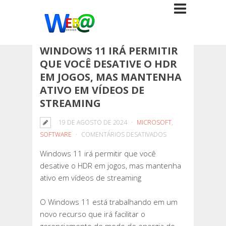
WINDOWS 11 IRÁ PERMITIR
QUE VOCÊ DESATIVE O HDR
EM JOGOS, MAS MANTENHA
ATIVO EM VÍDEOS DE
STREAMING
19 DE AGOSTO DE 2024
MICROSOFT
,
EM
SOFTWARE
COMENTÁRIOS DESATIVADOS
WINDOWS
Windows 11 irá permitir que você
11
desative o HDR em jogos, mas mantenha
IRÁ
ativo em vídeos de streaming
PERMITIR
QUE
O Windows 11 está trabalhando em um
VOCÊ
novo recurso que irá facilitar o
DESATIVE