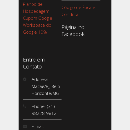
Planos de
Código de Ética e
Hospedagem
Conduta
Cupom Google
Workspace do
Página no
Google 10%
Facebook
Entre em
Contato
Address:
Macaé/RJ, Belo
Horizonte/MG
Phone: (31)
98228-9812
E-mail: