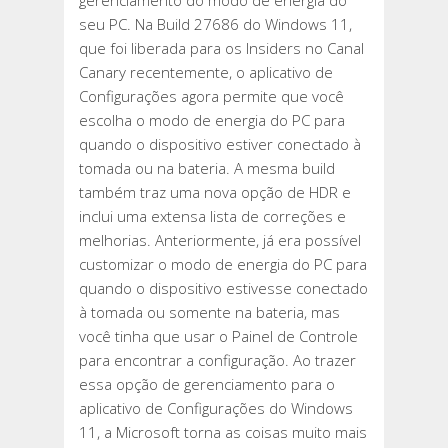
gerenciamento do modo de energia do
O
seu PC. Na Build 27686 do Windows 11,
HDR
que foi liberada para os Insiders no Canal
EM
Canary recentemente, o aplicativo de
JOGOS,
Configurações agora permite que você
MAS
escolha o modo de energia do PC para
MANTENHA
quando o dispositivo estiver conectado à
ATIVO
tomada ou na bateria. A mesma build
EM
também traz uma nova opção de HDR e
VÍDEOS
inclui uma extensa lista de correções e
DE
melhorias. Anteriormente, já era possível
STREAMING
customizar o modo de energia do PC para
quando o dispositivo estivesse conectado
à tomada ou somente na bateria, mas
você tinha que usar o Painel de Controle
para encontrar a configuração. Ao trazer
essa opção de gerenciamento para o
aplicativo de Configurações do Windows
11, a Microsoft torna as coisas muito mais