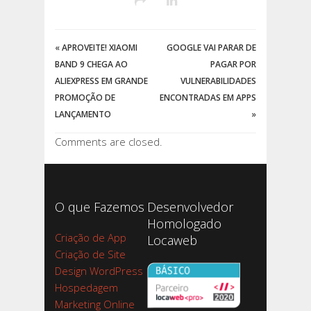
«
APROVEITE! XIAOMI
GOOGLE VAI PARAR DE
BAND 9 CHEGA AO
PAGAR POR
ALIEXPRESS EM GRANDE
VULNERABILIDADES
PROMOÇÃO DE
ENCONTRADAS EM APPS
LANÇAMENTO
»
Comments are closed.
O que Fazemos
Desenvolvedor
Homologado
Criação de App
Locaweb
Criação de Site
Design WordPress
Hospedagem
Marketing Online