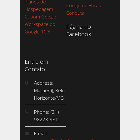
Planos de
Código de Ética e
Hospedagem
Conduta
Cupom Google
Workspace do
Página no
Google 10%
Facebook
Entre em
Contato
Address:
Macaé/RJ, Belo
Horizonte/MG
Phone: (31)
98228-9812
E-mail: