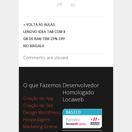
«
VOLTA ÀS AULAS:
LENOVO IDEA TAB COM 8
GB DE RAM TEM 29% OFF
NO MAGALU
Comments are closed.
O que Fazemos
Desenvolvedor
Homologado
Criação de App
Locaweb
Criação de Site
Design WordPress
Hospedagem
Marketing Online