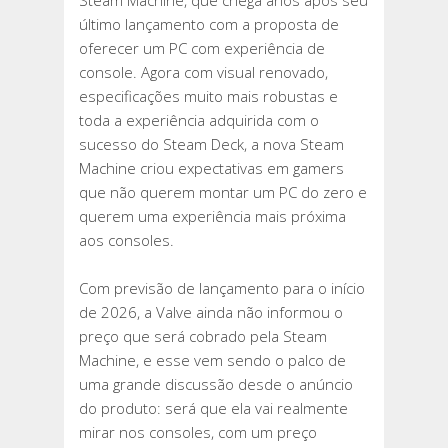
Steam Machine, que chega anos após seu
STEAM
último lançamento com a proposta de
MACHINE,
oferecer um PC com experiência de
SEU
console. Agora com visual renovado,
PC
especificações muito mais robustas e
GAMER
toda a experiência adquirida com o
COM
sucesso do Steam Deck, a nova Steam
EXPERIÊNCIA
Machine criou expectativas em gamers
DE
que não querem montar um PC do zero e
CONSOLE
querem uma experiência mais próxima
aos consoles.
Com previsão de lançamento para o início
de 2026, a Valve ainda não informou o
preço que será cobrado pela Steam
Machine, e esse vem sendo o palco de
uma grande discussão desde o anúncio
do produto: será que ela vai realmente
mirar nos consoles, com um preço