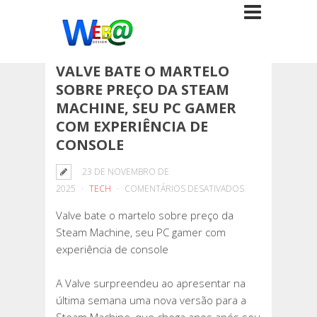
VALVE BATE O MARTELO
SOBRE PREÇO DA STEAM
MACHINE, SEU PC GAMER
COM EXPERIÊNCIA DE
CONSOLE
23 DE NOVEMBRO DE
EM
2025
TECH
COMENTÁRIOS DESATIVADOS
VALVE
Valve bate o martelo sobre preço da
BATE
Steam Machine, seu PC gamer com
O
experiência de console
MARTELO
SOBRE
A Valve surpreendeu ao apresentar na
PREÇO
última semana uma nova versão para a
DA