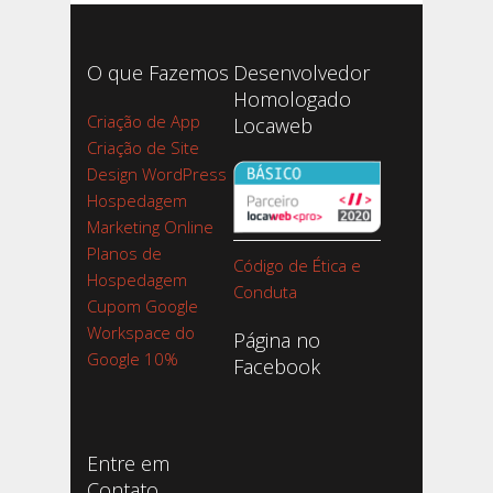
O que Fazemos
Desenvolvedor
Homologado
Criação de App
Locaweb
Criação de Site
Design WordPress
Hospedagem
Marketing Online
Planos de
Código de Ética e
Hospedagem
Conduta
Cupom Google
Workspace do
Página no
Google 10%
Facebook
Entre em
Contato