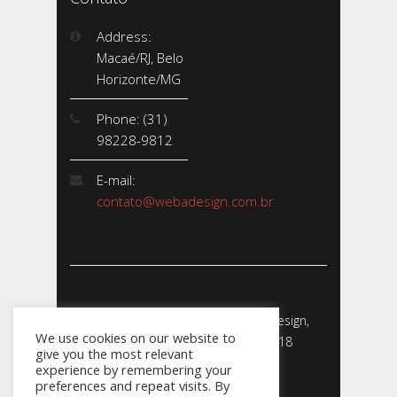
Address:
Macaé/RJ, Belo
Horizonte/MG
Phone: (31)
98228-9812
E-mail:
contato@webadesign.com.br
Webadesign - Empresa de Webdesign,
We use cookies on our website to
Desenvolvimento de Sites - 2018
give you the most relevant
CNPJ: 23.856.204/0001-­24
experience by remembering your
preferences and repeat visits. By