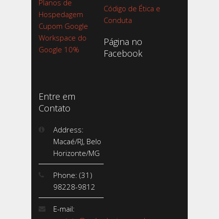
Planos de
Código de Ética e
Hospedagem
Conduta
Cupom Google
Workspace do
Página no
Google 10%
Facebook
Entre em
Contato
Address:
Macaé/RJ, Belo
Horizonte/MG
Phone: (31)
98228-9812
E-mail: