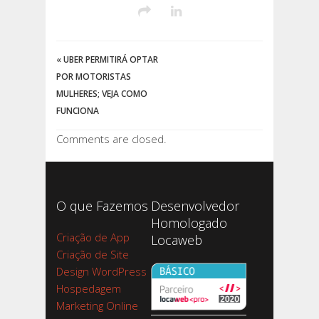
«
UBER PERMITIRÁ OPTAR
POR MOTORISTAS
MULHERES; VEJA COMO
FUNCIONA
Comments are closed.
O que Fazemos
Desenvolvedor
Homologado
Criação de App
Locaweb
Criação de Site
Design WordPress
Hospedagem
Marketing Online