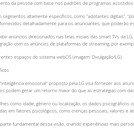
mento da pessoa com base nos padrões de programas assistidos
m segmentos altamente específicos, como “adotantes digitais”, 
ornecidos detalhadamente para os anunciantes, que poderão esco
xibir anúncios direcionados nas telas iniciais das smart TVs da LG
gração com os anúncios de plataformas de streaming, por exemp
erentes espaços do sistema webOS (imagem: Divulgação/LG)
ficos
 “inteligência emocional” proposto pela LG visa fornecer aos an
cos podem gerar um retorno maior do que as estratégias com dad
hes como idade, gênero ou localização, os dados psicográfico
s em fatores psicológicos, como crenças pessoais, valores e at
parte fundamental dessa visão, criando experiências mais persona