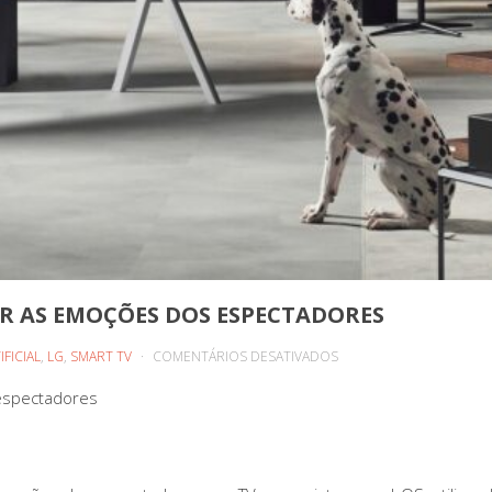
AR AS EMOÇÕES DOS ESPECTADORES
EM
IFICIAL
,
LG
,
SMART TV
COMENTÁRIOS DESATIVADOS
TVS
 espectadores
LG
VÃO
USAR
IA