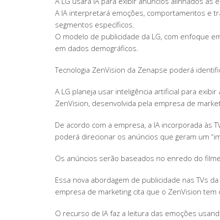
A LG usará IA para exibir anúncios alinhados à
A IA interpretará emoções, comportamentos e tr
segmentos específicos.
O modelo de publicidade da LG, com enfoque em
em dados demográficos.
Tecnologia ZenVision da Zenapse poderá identif
A LG planeja usar inteligência artificial para ex
ZenVision, desenvolvida pela empresa de market
De acordo com a empresa, a IA incorporada às T
poderá direcionar os anúncios que geram um “im
Os anúncios serão baseados no enredo do filme 
Essa nova abordagem de publicidade nas TVs da L
empresa de marketing cita que o ZenVision tem o
O recurso de IA faz a leitura das emoções usand