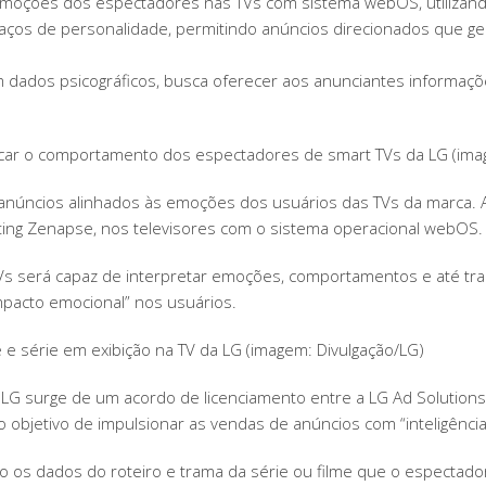
s emoções dos espectadores nas TVs com sistema webOS, utilizand
PARA
aços de personalidade, permitindo anúncios direcionados que ge
CAPTAR
AS
 dados psicográficos, busca oferecer aos anunciantes informaçõ
EMOÇÕES
DOS
ESPECTADORES
icar o comportamento dos espectadores de smart TVs da LG (ima
ibir anúncios alinhados às emoções dos usuários das TVs da marca. A
ing Zenapse, nos televisores com o sistema operacional webOS.
Vs será capaz de interpretar emoções, comportamentos e até tra
pacto emocional” nos usuários.
e série em exibição na TV da LG (imagem: Divulgação/LG)
G surge de um acordo de licenciamento entre a LG Ad Solutions, 
 objetivo de impulsionar as vendas de anúncios com “inteligênci
o os dados do roteiro e trama da série ou filme que o espectado