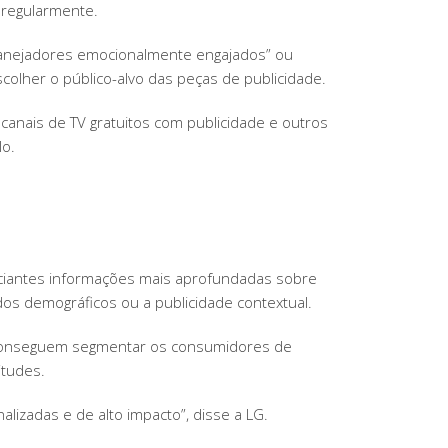
 regularmente.
“planejadores emocionalmente engajados” ou
lher o público-alvo das peças de publicidade.
, canais de TV gratuitos com publicidade e outros
lo.
unciantes informações mais aprofundadas sobre
os demográficos ou a publicidade contextual.
s conseguem segmentar os consumidores de
itudes.
lizadas e de alto impacto”, disse a LG.