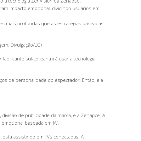
o a tecnologia ZenVision da Zenapse.
ram impacto emocional, dividindo usuários em
es mais profundas que as estratégias baseadas
gem: Divulgação/LG)
 fabricante sul-coreana irá usar a tecnologia
ços de personalidade do espectador. Então, ela
divisão de publicidade da marca, e a Zenapce. A
a emocional baseada em IA”.
r está assistindo em TVs conectadas. A