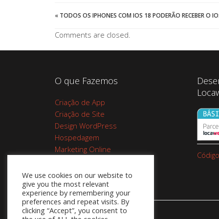
«
TODOS OS IPHONES COM IOS 18 PODERÃO RECEBER O IOS 
Comments are closed.
O que Fazemos
Dese
Loca
Criação de App
Criação de Site
Design WordPress
Hospedagem
Marketing Online
Código
Planos de Hospedagem
Cupom Google Workspace do
We use cookies on our website to
give you the most relevant
Google 10%
experience by remembering your
preferences and repeat visits. By
clicking “Accept”, you consent to