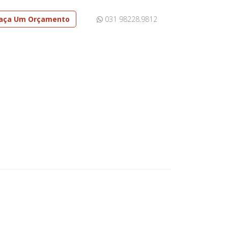
aça Um Orçamento
031 98228.9812