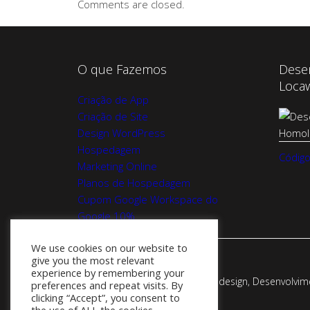
Comments are closed.
O que Fazemos
Dese
Loca
Criação de App
Criação de Site
Design WordPress
Hospedagem
Código
Marketing Online
Planos de Hospedagem
Cupom Google Workspace do
Google 10%
We use cookies on our website to
give you the most relevant
experience by remembering your
Webadesign - Empresa de Webdesign, Desenvolvimen
preferences and repeat visits. By
clicking “Accept”, you consent to