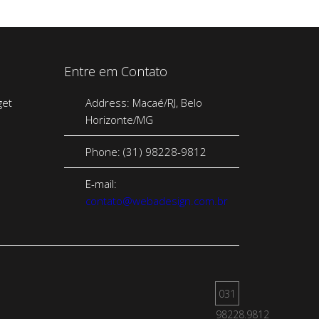
Entre em Contato
Address: Macaé/RJ, Belo
Horizonte/MG
Phone: (31) 98228-9812
E-mail:
contato@webadesign.com.br
031
98228.9812