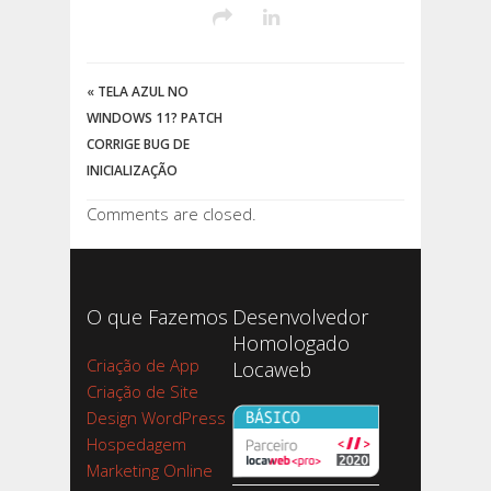
«
TELA AZUL NO
WINDOWS 11? PATCH
CORRIGE BUG DE
INICIALIZAÇÃO
Comments are closed.
O que Fazemos
Desenvolvedor
Homologado
Criação de App
Locaweb
Criação de Site
Design WordPress
Hospedagem
Marketing Online