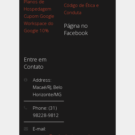
Planos de
Código de Ética e
Hospedagem
Conduta
Cupom Google
Workspace do
Página no
Google 10%
Facebook
Entre em
Contato
Address:
Macaé/RJ, Belo
Horizonte/MG
Phone: (31)
98228-9812
E-mail: