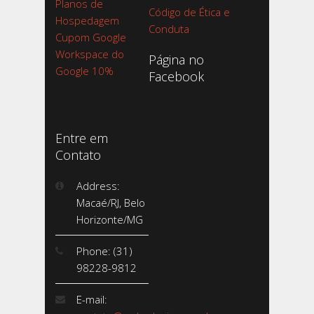
Planos de
Código de Ética e
Hospedagem
Conduta
Cupom Google
Workspace do
Página no
Google 10%
Facebook
Entre em
Contato
Address:
Macaé/RJ, Belo
Horizonte/MG
Phone: (31)
98228-9812
E-mail: