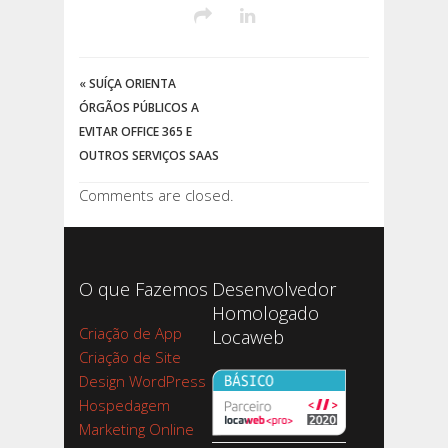
«
SUÍÇA ORIENTA
ÓRGÃOS PÚBLICOS A
EVITAR OFFICE 365 E
OUTROS SERVIÇOS SAAS
Comments are closed.
O que Fazemos
Desenvolvedor
Homologado
Criação de App
Locaweb
Criação de Site
Design WordPress
Hospedagem
Marketing Online