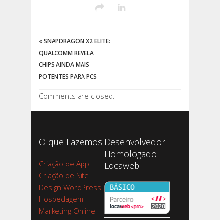
«
SNAPDRAGON X2 ELITE:
QUALCOMM REVELA
CHIPS AINDA MAIS
POTENTES PARA PCS
Comments are closed.
O que Fazemos
Desenvolvedor
Homologado
Criação de App
Locaweb
Criação de Site
Design WordPress
Hospedagem
Marketing Online