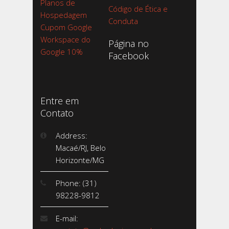
Planos de
Código de Ética e
Hospedagem
Conduta
Cupom Google
Workspace do
Página no
Google 10%
Facebook
Entre em
Contato
Address:
Macaé/RJ, Belo
Horizonte/MG
Phone: (31)
98228-9812
E-mail: