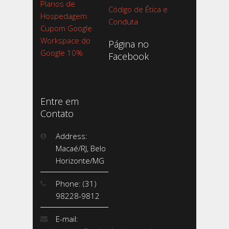
Planos de
Código de Ética e
Hospedagem
Conduta
Cupom Google
Workspace do
Página no
Google 10%
Facebook
Entre em
Contato
Address:
Macaé/RJ, Belo
Horizonte/MG
Phone: (31)
98228-9812
E-mail: