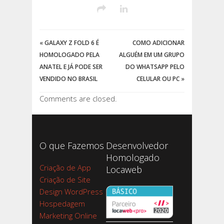
«
GALAXY Z FOLD 6 É
COMO ADICIONAR
HOMOLOGADO PELA
ALGUÉM EM UM GRUPO
ANATEL E JÁ PODE SER
DO WHATSAPP PELO
VENDIDO NO BRASIL
CELULAR OU PC
»
Comments are closed.
O que Fazemos
Desenvolvedor
Homologado
Criação de App
Locaweb
Criação de Site
Design WordPress
Hospedagem
Marketing Online