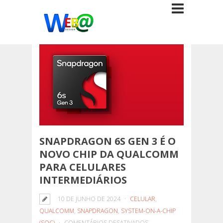
SNAPDRAGON 6S GEN 3 É O
NOVO CHIP DA QUALCOMM
PARA CELULARES
INTERMEDIÁRIOS
10 DE JUNHO DE 2024
CELULAR
,
QUALCOMM
,
SNAPDRAGON
,
SYSTEM-ON-A-CHIP
EM
(SOC)
COMENTÁRIOS DESATIVADOS