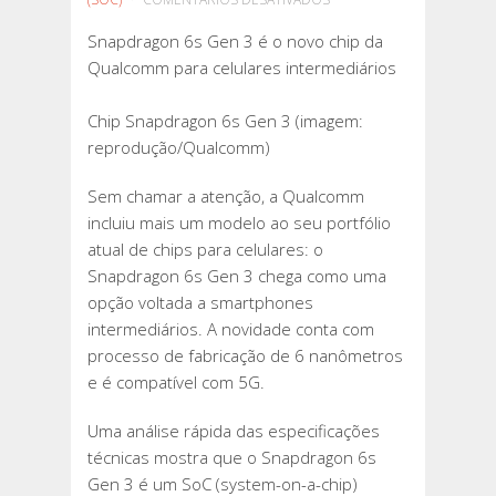
SNAPDRAGON
Snapdragon 6s Gen 3 é o novo chip da
6S
Qualcomm para celulares intermediários
GEN
3
Chip Snapdragon 6s Gen 3 (imagem:
É
reprodução/Qualcomm)
O
NOVO
Sem chamar a atenção, a Qualcomm
CHIP
incluiu mais um modelo ao seu portfólio
DA
atual de chips para celulares: o
QUALCOMM
Snapdragon 6s Gen 3 chega como uma
PARA
opção voltada a smartphones
CELULARES
intermediários. A novidade conta com
INTERMEDIÁRIOS
processo de fabricação de 6 nanômetros
e é compatível com 5G.
Uma análise rápida das especificações
técnicas mostra que o Snapdragon 6s
Gen 3 é um SoC (system-on-a-chip)