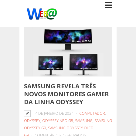
SAMSUNG REVELA TRÊS
NOVOS MONITORES GAMER
DA LINHA ODYSSEY
4 DE JANEIRO DE 2024
COMPUTADOR
,
ODYSSEY
,
ODYSSEY NEO G8
,
SAMSUNG
,
SAMSUNG
ODYSSEY G9
,
SAMSUNG ODYSSEY OLED
EM
G9
COMENTÁRIOS DESATIVADOS