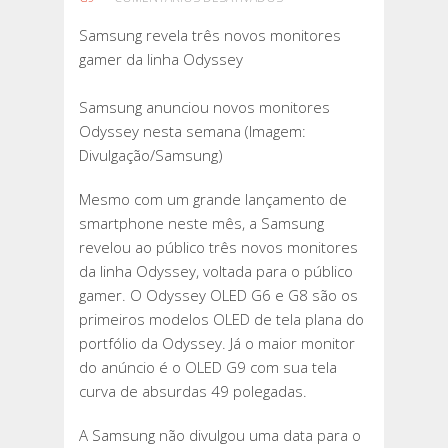
SAMSUNG
Samsung revela três novos monitores
REVELA
gamer da linha Odyssey
TRÊS
NOVOS
Samsung anunciou novos monitores
MONITORES
Odyssey nesta semana (Imagem:
GAMER
Divulgação/Samsung)
DA
LINHA
Mesmo com um grande lançamento de
ODYSSEY
smartphone neste mês, a Samsung
revelou ao público três novos monitores
da linha Odyssey, voltada para o público
gamer. O Odyssey OLED G6 e G8 são os
primeiros modelos OLED de tela plana do
portfólio da Odyssey. Já o maior monitor
do anúncio é o OLED G9 com sua tela
curva de absurdas 49 polegadas.
A Samsung não divulgou uma data para o