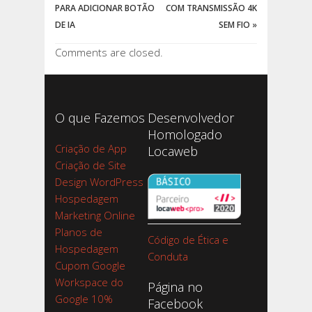
PARA ADICIONAR BOTÃO
COM TRANSMISSÃO 4K
DE IA
SEM FIO
»
Comments are closed.
O que Fazemos
Desenvolvedor
Homologado
Criação de App
Locaweb
Criação de Site
Design WordPress
Hospedagem
Marketing Online
Planos de
Código de Ética e
Hospedagem
Conduta
Cupom Google
Workspace do
Página no
Google 10%
Facebook