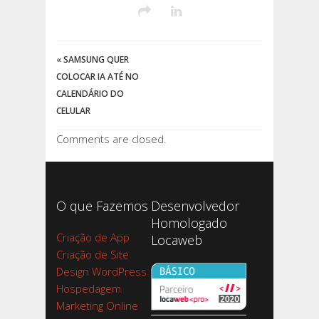
«
SAMSUNG QUER
COLOCAR IA ATÉ NO
CALENDÁRIO DO
CELULAR
Comments are closed.
O que Fazemos
Desenvolvedor
Homologado
Criação de App
Locaweb
Criação de Site
Design WordPress
Hospedagem
Marketing Online