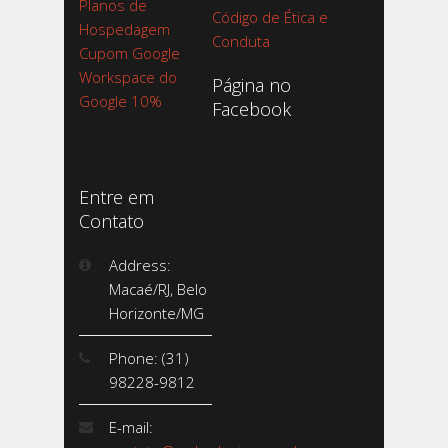
Planos de
Código de Ética e
Hospedagem
Conduta
Cupom Google
Workspace do
Página no
Google 10%
Facebook
Entre em
Contato
Address:
Macaé/RJ, Belo
Horizonte/MG
Phone: (31)
98228-9812
E-mail: