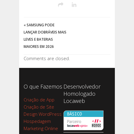
«
SAMSUNG PODE
LANÇAR DOBRÁVEIS MAIS
LEVES E BATERIAS
MAIORES EM 2026
Comments are closed.
O que Fazemos
Desenvolvedor
Homologado
Criação de App
Locaweb
Criação de Site
Design WordPress
Hospedagem
Marketing Online