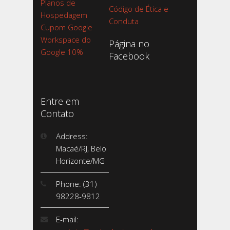
Planos de
Código de Ética e
Hospedagem
Conduta
Cupom Google
Workspace do
Página no
Google 10%
Facebook
Entre em
Contato
Address:
Macaé/RJ, Belo
Horizonte/MG
Phone: (31)
98228-9812
E-mail: