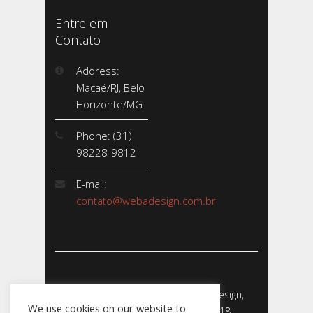
Entre em
Contato
Address:
Macaé/RJ, Belo
Horizonte/MG
Phone: (31)
98228-9812
E-mail:
contato@webadesign.com.br
Webadesign - Empresa de Webdesign,
We use cookies on our website to
Desenvolvimento de Sites - 2018