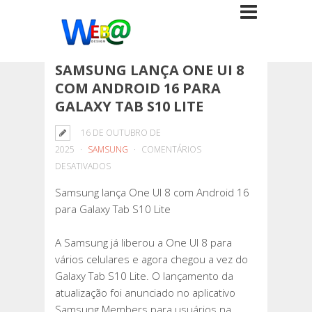
SAMSUNG LANÇA ONE UI 8
COM ANDROID 16 PARA
GALAXY TAB S10 LITE
16 DE OUTUBRO DE
2025
SAMSUNG
COMENTÁRIOS
EM
DESATIVADOS
SAMSUNG
Samsung lança One UI 8 com Android 16
LANÇA
para Galaxy Tab S10 Lite
ONE
UI
A Samsung já liberou a One UI 8 para
8
vários celulares e agora chegou a vez do
COM
Galaxy Tab S10 Lite. O lançamento da
ANDROID
atualização foi anunciado no aplicativo
16
Samsung Members para usuários na