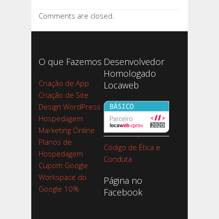
Comments are closed.
O que Fazemos
Desenvolvedor
Homologado
Criação de App
Locaweb
Criação de Site
Design WordPress
Hospedagem
Marketing Online
Planos de
Código de Ética e
Hospedagem
Conduta
Cupom Google
Workspace do
Página no
Google 10%
Facebook