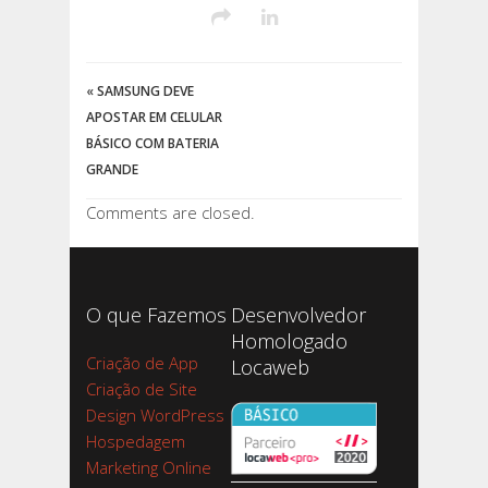
«
SAMSUNG DEVE
APOSTAR EM CELULAR
BÁSICO COM BATERIA
GRANDE
Comments are closed.
O que Fazemos
Desenvolvedor
Homologado
Criação de App
Locaweb
Criação de Site
Design WordPress
Hospedagem
Marketing Online