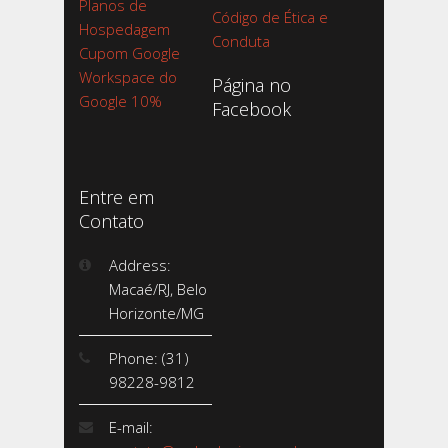
Planos de
Código de Ética e
Hospedagem
Conduta
Cupom Google
Workspace do
Página no
Google 10%
Facebook
Entre em
Contato
Address:
Macaé/RJ, Belo
Horizonte/MG
Phone: (31)
98228-9812
E-mail: