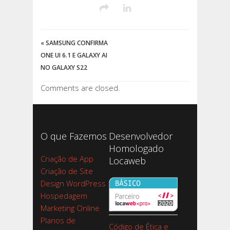
«
SAMSUNG CONFIRMA
ONE UI 6.1 E GALAXY AI
NO GALAXY S22
Comments are closed.
O que Fazemos
Desenvolvedor
Homologado
Criação de App
Locaweb
Criação de Site
Design WordPress
Hospedagem
Marketing Online
Planos de
Código de Ética e