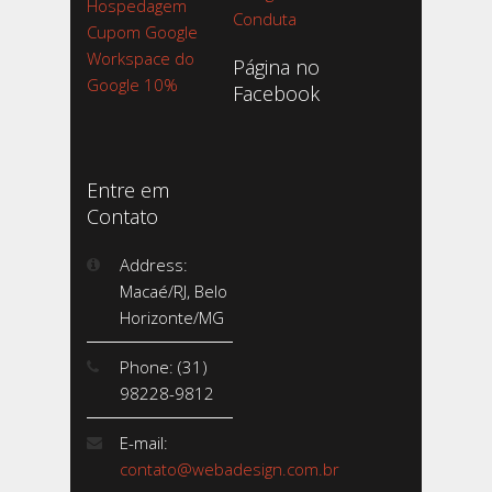
Hospedagem
Conduta
Cupom Google
Workspace do
Página no
Google 10%
Facebook
Entre em
Contato
Address:
Macaé/RJ, Belo
Horizonte/MG
Phone: (31)
98228-9812
E-mail:
contato@webadesign.com.br