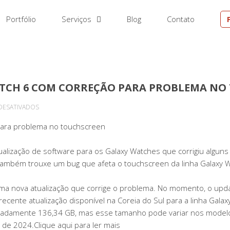
Portfólio
Serviços
Blog
Contato
TCH 6 COM CORREÇÃO PARA PROBLEMA NO
EM
DESATIVADOS
SAMSUNG
para problema no touchscreen
ATUALIZA
GALAXY
alização de software para os Galaxy Watches que corrigiu alguns
WATCH
 também trouxe um bug que afeta o touchscreen da linha Galaxy W
6
COM
 uma nova atualização que corrige o problema. No momento, o upd
CORREÇÃO
ecente atualização disponível na Coreia do Sul para a linha Gala
PARA
damente 136,34 GB, mas esse tamanho pode variar nos modelos 
PROBLEMA
l de 2024.Clique aqui para ler mais
NO