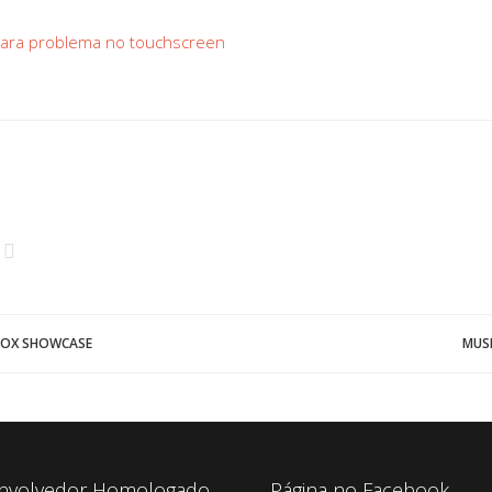
TOUCHSCREEN
para problema no touchscreen
XBOX SHOWCASE
MUSK
nvolvedor Homologado
Página no Facebook