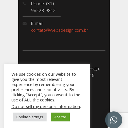
Phone: (31)
98228-9812
E-mail:
contato@webadesign.com.br
Webadesign - Empresa de Webdesign,
We use cookies on our website to
Desenvolvimento de Sites - 2018
give you the most relevant
CNPJ: 23.856.204/0001-­24
experience by remembering your
preferences and repeat visits. By
clicking “Accept”, you consent to the
use of ALL the cookies.
Do not sell my personal information
.
031
Cookie Settings
Aceitar
98228.9812