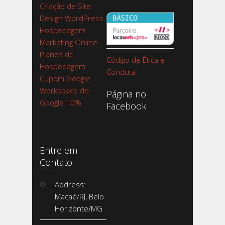
Criação de Site
Design WordPress
Hospedagem
Marketing Online
Planos de
Código de Ética e
Hospedagem
Conduta
Cupom Google
Workspace do
Página no
Google 10%
Facebook
Entre em
Contato
Address:
Macaé/RJ, Belo
Horizonte/MG