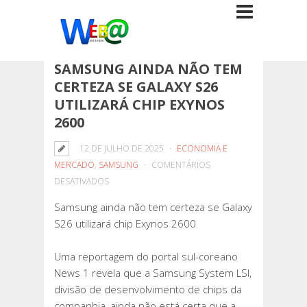
SAMSUNG AINDA NÃO TEM
CERTEZA SE GALAXY S26
UTILIZARÁ CHIP EXYNOS
2600
12 DE JULHO DE 2025
ECONOMIA E
MERCADO
,
SAMSUNG
COMENTÁRIOS
EM
DESATIVADOS
SAMSUNG
Samsung ainda não tem certeza se Galaxy
AINDA
S26 utilizará chip Exynos 2600
NÃO
TEM
Uma reportagem do portal sul-coreano
CERTEZA
News 1 revela que a Samsung System LSI,
SE
divisão de desenvolvimento de chips da
GALAXY
companhia, ainda não está certa que a