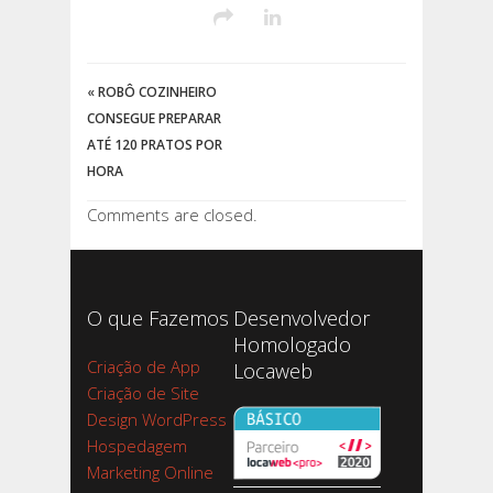
«
ROBÔ COZINHEIRO
CONSEGUE PREPARAR
ATÉ 120 PRATOS POR
HORA
Comments are closed.
O que Fazemos
Desenvolvedor
Homologado
Criação de App
Locaweb
Criação de Site
Design WordPress
Hospedagem
Marketing Online