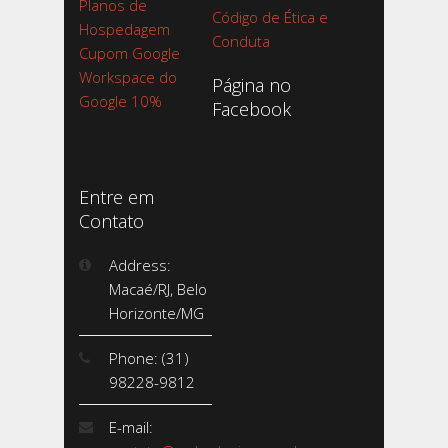
Planos de
Código de Ética e
Hospedagem
Conduta
Cupom Google
Workspace do
Página no
Google 10%
Facebook
Entre em
Contato
Address:
Macaé/RJ, Belo
Horizonte/MG
Phone: (31)
98228-9812
E-mail: