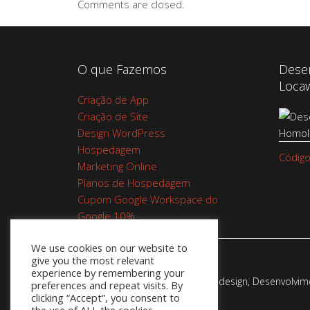
Comments are closed.
O que Fazemos
Dese
Loca
Criação de App
Criação de Site
Design WordPress
Hospedagem
Código
Marketing Online
Planos de Hospedagem
Cupom Google Workspace do
Google 10%
We use cookies on our website to
give you the most relevant
experience by remembering your
Webadesign - Empresa de Webdesign, Desenvolvimen
preferences and repeat visits. By
clicking “Accept”, you consent to