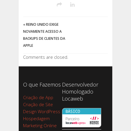
«
REINO UNIDO EXIGE
NOVAMENTE ACESSO A
BACKUPS DE CLIENTES DA
APPLE
Comments are closed.
O que Fazemos
Desenvolvedor
Homologado
Criação de App
Locaweb
Criação de Site
Design WordPress
Hospedagem
Marketing Online