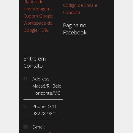
Planos de
Código de Ética e
Hospedagem
Conduta
Cupom Google
Workspace do
Página no
Google 10%
Facebook
Entre em
Contato
Address:
Macaé/RJ, Belo
Horizonte/MG
Phone: (31)
98228-9812
E-mail: