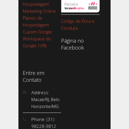
Hospedagem
Marketing Online
Planos de
Código de Ética e
Hospedagem
Conduta
Cupom Google
Workspace do
Página no
Google 10%
Facebook
Entre em
Contato
Address:
Macaé/RJ, Belo
Horizonte/MG
Phone: (31)
98228-9812