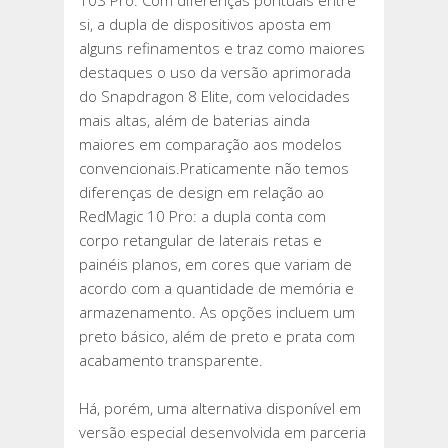
10S Pro. Com diferenças pontuais entre
SNAPDRAGON
si, a dupla de dispositivos aposta em
8
alguns refinamentos e traz como maiores
ELITE
destaques o uso da versão aprimorada
MELHORADO
do Snapdragon 8 Elite, com velocidades
E
mais altas, além de baterias ainda
BATERIA
maiores em comparação aos modelos
DE
convencionais.Praticamente não temos
ATÉ
diferenças de design em relação ao
7.500
RedMagic 10 Pro: a dupla conta com
MAH
corpo retangular de laterais retas e
painéis planos, em cores que variam de
acordo com a quantidade de memória e
armazenamento. As opções incluem um
preto básico, além de preto e prata com
acabamento transparente.
Há, porém, uma alternativa disponível em
versão especial desenvolvida em parceria