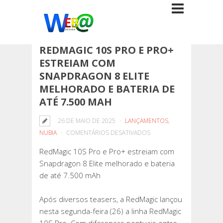
REDMAGIC 10S PRO E PRO+
ESTREIAM COM
SNAPDRAGON 8 ELITE
MELHORADO E BATERIA DE
ATÉ 7.500 MAH
26 DE MAIO DE 2025
LANÇAMENTOS
,
EM
NUBIA
COMENTÁRIOS DESATIVADOS
REDMAGIC
RedMagic 10S Pro e Pro+ estreiam com
10S
Snapdragon 8 Elite melhorado e bateria
PRO
de até 7.500 mAh
E
PRO+
Após diversos teasers, a RedMagic lançou
ESTREIAM
nesta segunda-feira (26) a linha RedMagic
COM