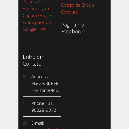
Planos de
Código de Ética e
Hospedagem
Conduta
Cupom Google
Workspace do
Página no
Google 10%
Facebook
Entre em
Contato
Address:
Macaé/RJ, Belo
Horizonte/MG
Phone: (31)
98228-9812
E-mail: