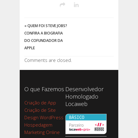
«
QUEM FOI STEVE JOBS?
CONFIRA A BIOGRAFIA
DO COFUNDADOR DA
APPLE
Comments are closed.
O que Fazemos
Desenvolvedor
Homologado
Criação de App
Locaweb
Criação de Site
Design WordPress
Hospedagem
Marketing Online