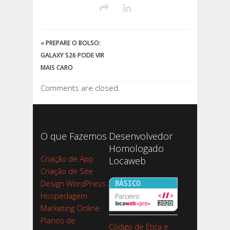
«
PREPARE O BOLSO:
GALAXY S26 PODE VIR
MAIS CARO
Comments are closed.
O que Fazemos
Desenvolvedor
Homologado
Criação de App
Locaweb
Criação de Site
Design WordPress
Hospedagem
Marketing Online
Planos de
Código de Ética e