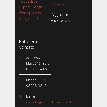
Hospedagem
Conduta
Cupom Google
Workspace do
Página no
Google 10%
Facebook
Entre em
Contato
Address:
Macaé/RJ, Belo
Horizonte/MG
Phone: (31)
98228-9812
E-mail:
contato@webadesign.com.br