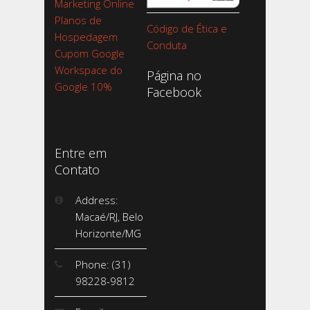
Marketing Online
Planos de
Código de Ética e
Hospedagem
Conduta
Cupom Google
Workspace do
Página no
Google 10%
Facebook
Entre em
Contato
Address:
Macaé/RJ, Belo
Horizonte/MG
Phone: (31)
98228-9812