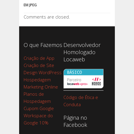
EM JPEG
Comments are closed.
O que Fazemos
Desenvolvedor
Homologado
Criação de App
Locaweb
Criação de Site
Design WordPress
Hospedagem
Marketing Online
Planos de
Código de Ética e
Hospedagem
Conduta
Cupom Google
Workspace do
Página no
Google 10%
Facebook