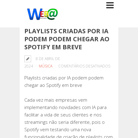
PLAYLISTS CRIADAS POR IA
PODEM PODEM CHEGAR AO
SPOTIFY EM BREVE
8 DE ABRIL DE
EM
2024
MÚSICA
COMENTÁRIOS DESATIVADOS
PLAYLISTS
Playlists criadas por IA podem podem
CRIADAS
chegar ao Spotify em breve
POR
IA
Cada vez mais empresas vem
PODEM
implementando novidades com IA para
PODEM
facilitar a vida de seus clientes e nos
CHEGAR
streamings não seria diferente, pois o
AO
Spotify vem testando uma nova
SPOTIFY
funcionalidade de criação de playlists com