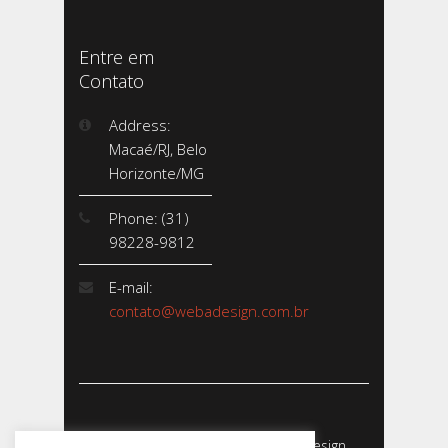
Entre em
Contato
Address:
Macaé/RJ, Belo
Horizonte/MG
Phone: (31)
98228-9812
E-mail:
contato@webadesign.com.br
Webadesign - Empresa de Webdesign,