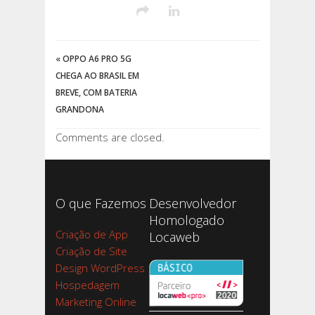
«
OPPO A6 PRO 5G
CHEGA AO BRASIL EM
BREVE, COM BATERIA
GRANDONA
Comments are closed.
O que Fazemos
Desenvolvedor
Homologado
Criação de App
Locaweb
Criação de Site
Design WordPress
Hospedagem
Marketing Online