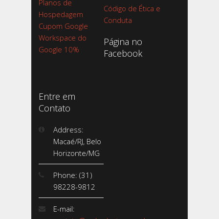
Planos de
Código de Ética e
Hospedagem
Conduta
Cupom Google
Workspace do
Página no
Google 10%
Facebook
Entre em
Contato
Address:
Macaé/RJ, Belo
Horizonte/MG
Phone: (31)
98228-9812
E-mail: