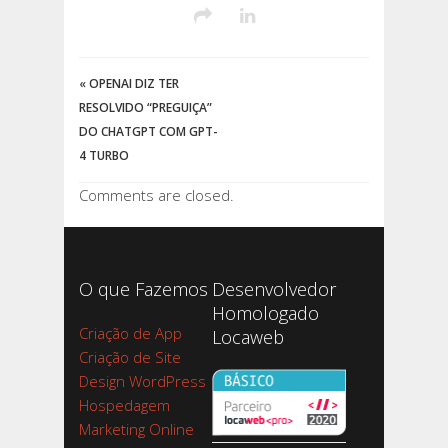
«
OPENAI DIZ TER
RESOLVIDO “PREGUIÇA”
DO CHATGPT COM GPT-
4 TURBO
Comments are closed.
O que Fazemos
Desenvolvedor
Homologado
Criação de App
Locaweb
Criação de Site
Design WordPress
Hospedagem
Marketing Online