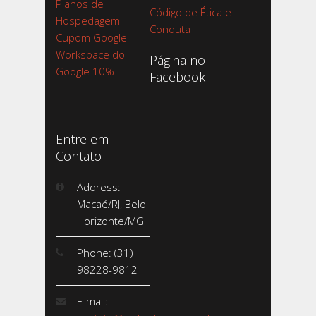
Planos de
Código de Ética e
Hospedagem
Conduta
Cupom Google
Workspace do
Página no
Google 10%
Facebook
Entre em
Contato
Address:
Macaé/RJ, Belo
Horizonte/MG
Phone: (31)
98228-9812
E-mail: