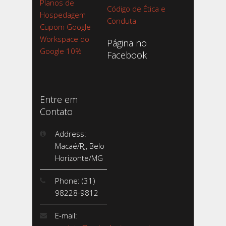
Planos de
Código de Ética e
Hospedagem
Conduta
Cupom Google
Workspace do
Página no
Google 10%
Facebook
Entre em
Contato
Address:
Macaé/RJ, Belo
Horizonte/MG
Phone: (31)
98228-9812
E-mail: