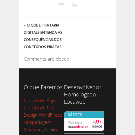
«
O QUE É PIRATARIA
DIGITAL? ENTENDA AS
CONSEQUÊNCIAS DOS
CONTEÚDOS PIRATAS
Comments are closed.
O que Fazemos
Desenvolvedor
Homologado
Criação de App
Locaweb
Criação de Site
Design WordPress
Hospedagem
Marketing Online