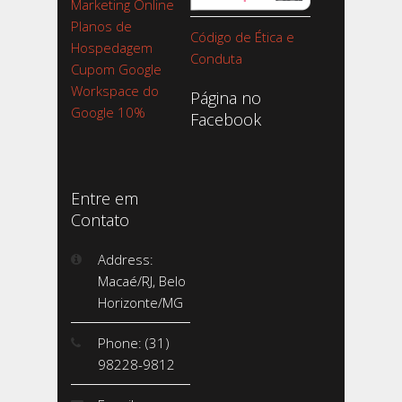
Marketing Online
Planos de
Código de Ética e
Hospedagem
Conduta
Cupom Google
Workspace do
Página no
Google 10%
Facebook
Entre em
Contato
Address:
Macaé/RJ, Belo
Horizonte/MG
Phone: (31)
98228-9812