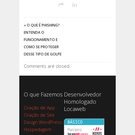
«
O QUE É PHISHING?
ENTENDA O
FUNCIONAMENTO E
COMO SE PROTEGER
DESSE TIPO DE GOLPE
Comments are closed.
O que Fazemos
Desenvolvedor
Homologado
Criação de App
Locaweb
Criação de Site
Design WordPress
Hospedagem