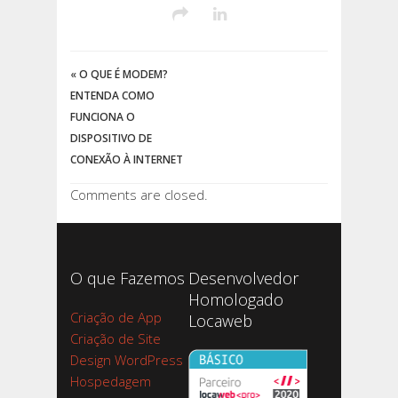
«
O QUE É MODEM?
ENTENDA COMO
FUNCIONA O
DISPOSITIVO DE
CONEXÃO À INTERNET
Comments are closed.
O que Fazemos
Desenvolvedor
Homologado
Criação de App
Locaweb
Criação de Site
Design WordPress
Hospedagem