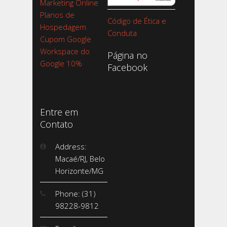
Marketing Online
Planos de
Código de Ética e
Hospedagem
Conduta
Cupom Google
Workspace do
Página no
Google 10%
Facebook
Entre em
Contato
Address:
Macaé/RJ, Belo
Horizonte/MG
Phone: (31)
98228-9812