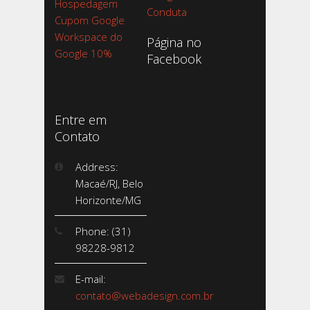
Hospedagem
Conduta
Cupom Google
Workspace do
Página no
Google 10%
Facebook
Entre em
Contato
Address:
Macaé/RJ, Belo
Horizonte/MG
Phone: (31)
98228-9812
E-mail:
contato@webadesign.com.br