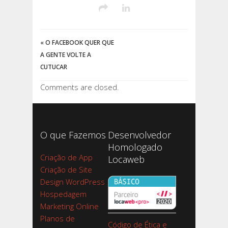
«
O FACEBOOK QUER QUE
A GENTE VOLTE A
CUTUCAR
Comments are closed.
O que Fazemos
Desenvolvedor
Homologado
Criação de App
Locaweb
Criação de Site
Design WordPress
Hospedagem
Marketing Online
Planos de
Código de Ética e