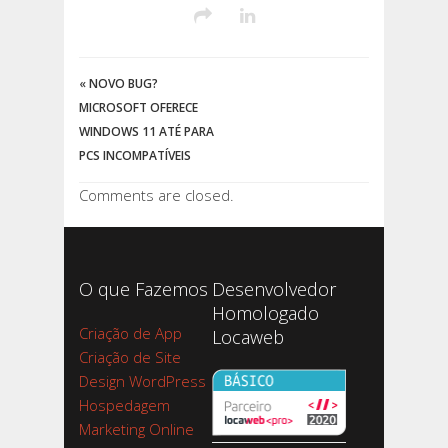
«
NOVO BUG?
MICROSOFT OFERECE
WINDOWS 11 ATÉ PARA
PCS INCOMPATÍVEIS
Comments are closed.
O que Fazemos
Desenvolvedor
Homologado
Criação de App
Locaweb
Criação de Site
Design WordPress
Hospedagem
Marketing Online