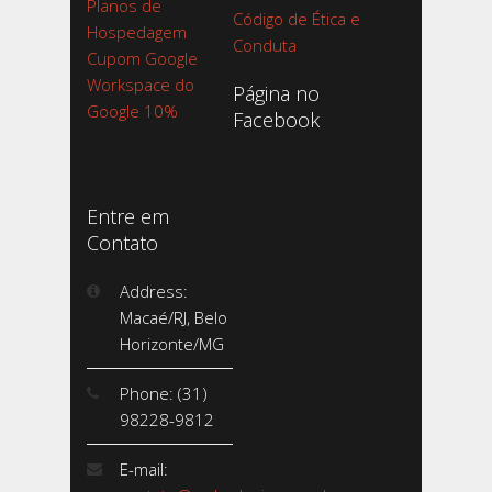
Planos de
Código de Ética e
Hospedagem
Conduta
Cupom Google
Workspace do
Página no
Google 10%
Facebook
Entre em
Contato
Address:
Macaé/RJ, Belo
Horizonte/MG
Phone: (31)
98228-9812
E-mail: