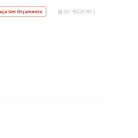
aça Um Orçamento
031 98228.9812