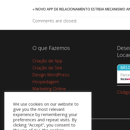
«
NOVO APP DE RELACIONAMENTO ESTREIA MECANISMO A
Comments are closed.
O que Fazemos
Dese
Loca
Criação de App
Criação de Site
Design WordPress
Hospedagem
Marketing Online
Código
Planos de Hospedagem
Cupom Google Workspace do
We use cookies on our website to
give you the most relevant
Google 10%
experience by remembering your
preferences and repeat visits. By
clicking “Accept”, you consent to