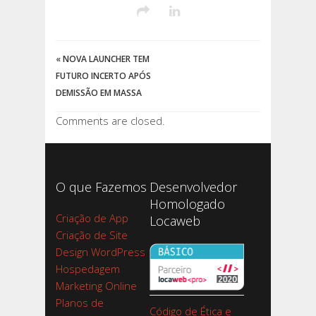
«
NOVA LAUNCHER TEM
FUTURO INCERTO APÓS
DEMISSÃO EM MASSA
Comments are closed.
O que Fazemos
Desenvolvedor
Homologado
Criação de App
Locaweb
Criação de Site
Design WordPress
Hospedagem
Marketing Online
Planos de
Código de Ética e