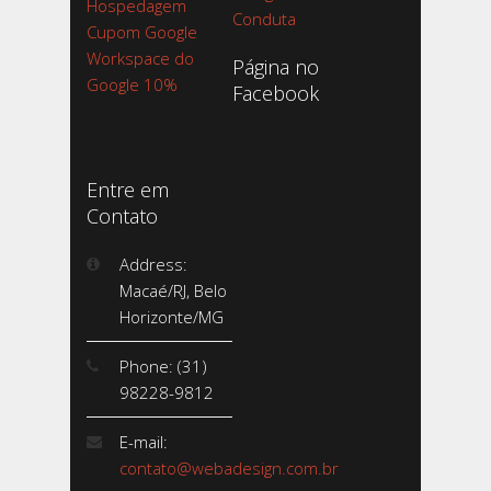
Hospedagem
Conduta
Cupom Google
Workspace do
Página no
Google 10%
Facebook
Entre em
Contato
Address:
Macaé/RJ, Belo
Horizonte/MG
Phone: (31)
98228-9812
E-mail:
contato@webadesign.com.br