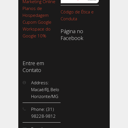
Marketing Online
Planos de
Código de Ética e
Hospedagem
Conduta
Cupom Google
Workspace do
Página no
Google 10%
Facebook
Entre em
Contato
Address:
Macaé/RJ, Belo
Horizonte/MG
Phone: (31)
98228-9812