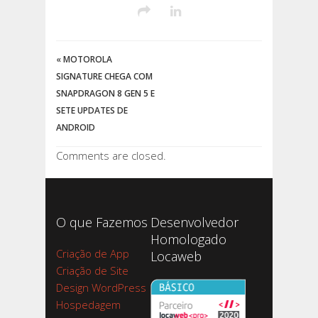
«
MOTOROLA
SIGNATURE CHEGA COM
SNAPDRAGON 8 GEN 5 E
SETE UPDATES DE
ANDROID
Comments are closed.
O que Fazemos
Desenvolvedor
Homologado
Criação de App
Locaweb
Criação de Site
Design WordPress
Hospedagem