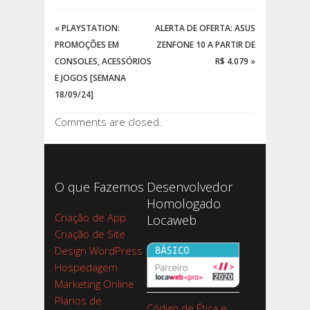
«
PLAYSTATION:
ALERTA DE OFERTA: ASUS
PROMOÇÕES EM
ZENFONE 10 A PARTIR DE
CONSOLES, ACESSÓRIOS
R$ 4.079
»
E JOGOS [SEMANA
18/09/24]
Comments are closed.
O que Fazemos
Desenvolvedor
Homologado
Criação de App
Locaweb
Criação de Site
Design WordPress
Hospedagem
Marketing Online
Planos de
Código de Ética e