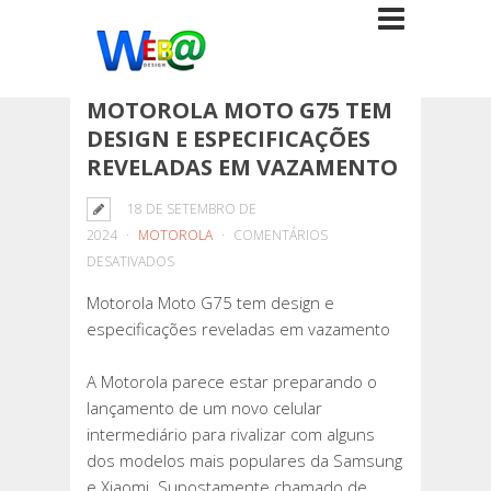
MOTOROLA MOTO G75 TEM
DESIGN E ESPECIFICAÇÕES
REVELADAS EM VAZAMENTO
18 DE SETEMBRO DE
2024
MOTOROLA
COMENTÁRIOS
EM
DESATIVADOS
MOTOROLA
Motorola Moto G75 tem design e
MOTO
especificações reveladas em vazamento
G75
TEM
A Motorola parece estar preparando o
DESIGN
lançamento de um novo celular
E
intermediário para rivalizar com alguns
ESPECIFICAÇÕES
dos modelos mais populares da Samsung
REVELADAS
e Xiaomi. Supostamente chamado de