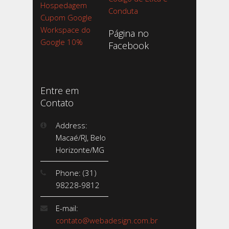
Hospedagem
Conduta
Cupom Google
Workspace do
Página no
Google 10%
Facebook
Entre em
Contato
Address:
Macaé/RJ, Belo
Horizonte/MG
Phone: (31)
98228-9812
E-mail:
contato@webadesign.com.br