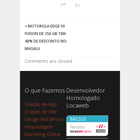
«
MOTOROLA EDGE 50
FUSION DE 256 GB TEM
48% DE DESCONTO NO
MAGALU
Comments are closed.
O que Fazemos
Desenvolvedor
Homologado
Criação de App
Locaweb
Criação de Site
Design WordPress
Hospedagem
Marketing Online