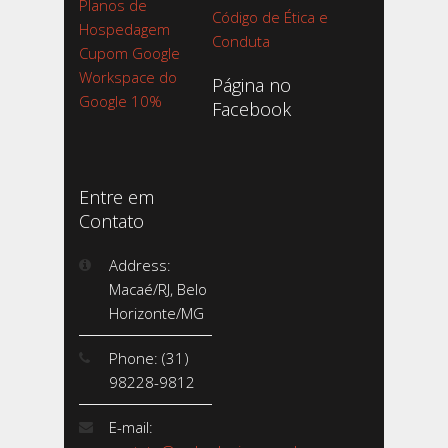
Planos de
Código de Ética e
Hospedagem
Conduta
Cupom Google
Workspace do
Página no
Google 10%
Facebook
Entre em
Contato
Address:
Macaé/RJ, Belo
Horizonte/MG
Phone: (31)
98228-9812
E-mail: