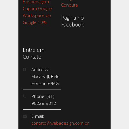
Hospedagem
Conduta
Cupom Google
Workspace do
Página no
Google 10%
Facebook
Entre em
Contato
Address:
Macaé/RJ, Belo
Horizonte/MG
Phone: (31)
98228-9812
E-mail:
contato@webadesign.com.br