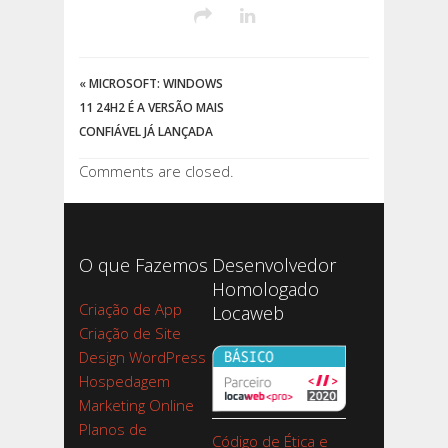
«
MICROSOFT: WINDOWS
11 24H2 É A VERSÃO MAIS
CONFIÁVEL JÁ LANÇADA
Comments are closed.
O que Fazemos
Desenvolvedor
Homologado
Criação de App
Locaweb
Criação de Site
Design WordPress
Hospedagem
Marketing Online
Planos de
Código de Ética e