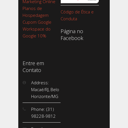
Marketing Online
Planos de
Código de Ética e
Hospedagem
Conduta
Cupom Google
Workspace do
Página no
Google 10%
Facebook
Entre em
Contato
Address:
Macaé/RJ, Belo
Horizonte/MG
Phone: (31)
98228-9812