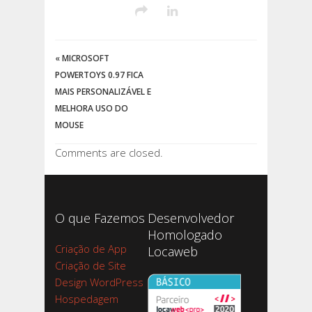
«
MICROSOFT
POWERTOYS 0.97 FICA
MAIS PERSONALIZÁVEL E
MELHORA USO DO
MOUSE
Comments are closed.
O que Fazemos
Desenvolvedor
Homologado
Criação de App
Locaweb
Criação de Site
Design WordPress
Hospedagem