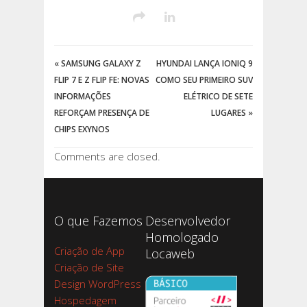
«
SAMSUNG GALAXY Z
HYUNDAI LANÇA IONIQ 9
FLIP 7 E Z FLIP FE: NOVAS
COMO SEU PRIMEIRO SUV
INFORMAÇÕES
ELÉTRICO DE SETE
REFORÇAM PRESENÇA DE
LUGARES
»
CHIPS EXYNOS
Comments are closed.
O que Fazemos
Desenvolvedor
Homologado
Criação de App
Locaweb
Criação de Site
Design WordPress
Hospedagem