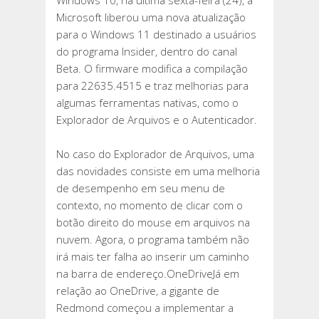
Windows 10, na última sexta-feira (24), a
MELHORIAS
Microsoft liberou uma nova atualização
PARA
para o Windows 11 destinado a usuários
EXPLORADOR
do programa Insider, dentro do canal
DE
Beta. O firmware modifica a compilação
ARQUIVOS
para 22635.4515 e traz melhorias para
E
algumas ferramentas nativas, como o
AUTENTICADOR
Explorador de Arquivos e o Autenticador.
No caso do Explorador de Arquivos, uma
das novidades consiste em uma melhoria
de desempenho em seu menu de
contexto, no momento de clicar com o
botão direito do mouse em arquivos na
nuvem. Agora, o programa também não
irá mais ter falha ao inserir um caminho
na barra de endereço.OneDriveJá em
relação ao OneDrive, a gigante de
Redmond começou a implementar a