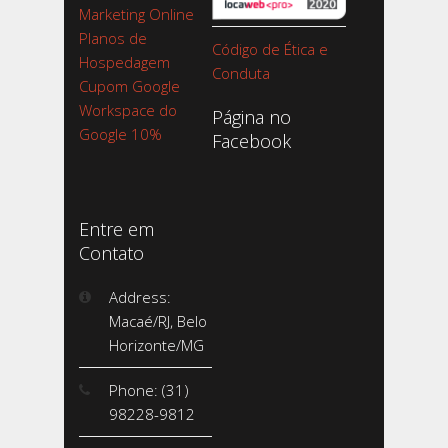
Marketing Online
Planos de
Código de Ética e
Hospedagem
Conduta
Cupom Google
Workspace do
Página no
Google 10%
Facebook
Entre em
Contato
Address:
Macaé/RJ, Belo
Horizonte/MG
Phone: (31)
98228-9812