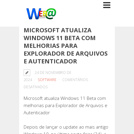
MICROSOFT ATUALIZA
WINDOWS 11 BETA COM
MELHORIAS PARA
EXPLORADOR DE ARQUIVOS
E AUTENTICADOR
24 DE NOVEMBRO DE
2024
SOFTWARE
COMENTÁRIOS
EM
DESATIVADOS
MICROSOFT
Microsoft atualiza Windows 11 Beta com
ATUALIZA
melhorias para Explorador de Arquivos e
WINDOWS
Autenticador
11
BETA
Depois de lançar o update ao mais antigo
COM