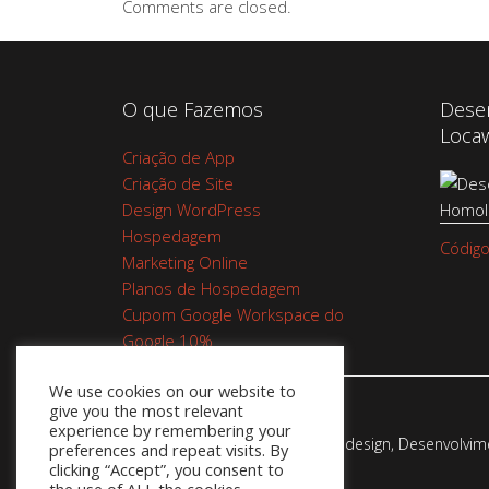
Comments are closed.
O que Fazemos
Dese
Loca
Criação de App
Criação de Site
Design WordPress
Hospedagem
Código
Marketing Online
Planos de Hospedagem
Cupom Google Workspace do
Google 10%
We use cookies on our website to
give you the most relevant
experience by remembering your
Webadesign - Empresa de Webdesign, Desenvolvimen
preferences and repeat visits. By
clicking “Accept”, you consent to