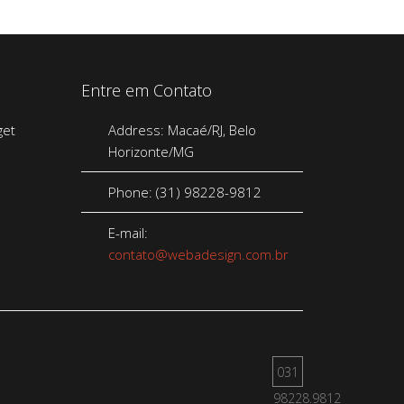
Entre em Contato
Address: Macaé/RJ, Belo
Horizonte/MG
Phone: (31) 98228-9812
E-mail:
contato@webadesign.com.br
031
98228.9812