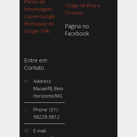
Planos de
Código de Ética e
Hospedagem
Conduta
Cupom Google
Workspace do
Página no
Google 10%
Facebook
Entre em
Contato
Address:
Macaé/RJ, Belo
Horizonte/MG
Phone: (31)
98228-9812
E-mail: