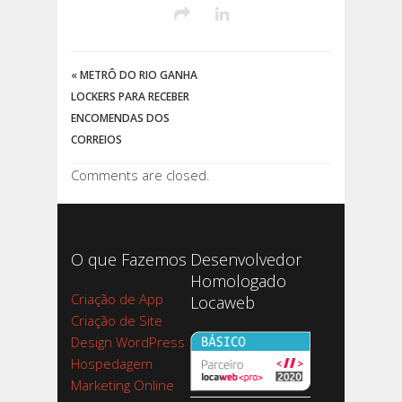
«
METRÔ DO RIO GANHA
LOCKERS PARA RECEBER
ENCOMENDAS DOS
CORREIOS
Comments are closed.
O que Fazemos
Desenvolvedor
Homologado
Criação de App
Locaweb
Criação de Site
Design WordPress
Hospedagem
Marketing Online