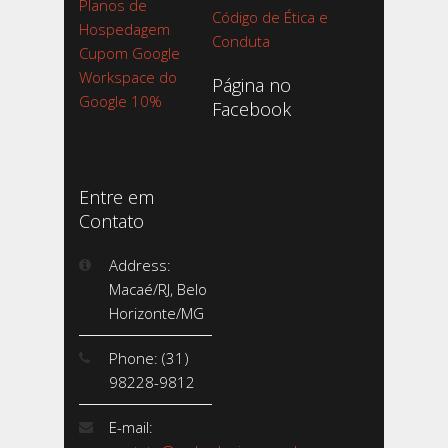
Planos de
Código de Ética e
Hospedagem
Conduta
Cupom Google
Workspace do
Página no
Google 10%
Facebook
Entre em
Contato
Address:
Macaé/RJ, Belo
Horizonte/MG
Phone: (31)
98228-9812
E-mail: