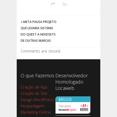
«
META PAUSA PROJETO
QUE LEVARIA SISTEMA
DO QUEST A HEADSETS
DE OUTRAS MARCAS
Comments are closed.
O que Fazemos
Desenvolvedor
Homologado
Criação de App
Locaweb
Criação de Site
Design WordPress
Hospedagem
Marketing Online