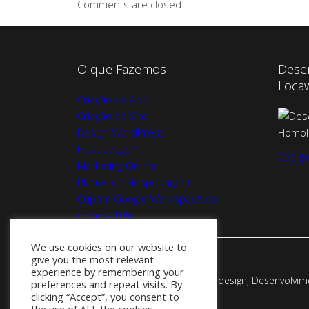
Comments are closed.
O que Fazemos
Dese
Loca
Criação de App
Criação de Site
Design WordPress
Hospedagem
Código
Marketing Online
Planos de Hospedagem
Cupom Google Workspace do
Google 10%
We use cookies on our website to
give you the most relevant
experience by remembering your
Webadesign - Empresa de Webdesign, Desenvolvimen
preferences and repeat visits. By
clicking “Accept”, you consent to