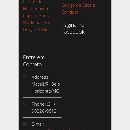
Planos de
Código de Ética e
Hospedagem
Conduta
Cupom Google
Workspace do
Página no
Google 10%
Facebook
Entre em
Contato
Address:
Macaé/RJ, Belo
Horizonte/MG
Phone: (31)
98228-9812
E-mail: