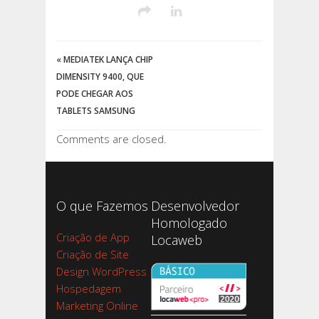
«
MEDIATEK LANÇA CHIP
DIMENSITY 9400, QUE
PODE CHEGAR AOS
TABLETS SAMSUNG
Comments are closed.
O que Fazemos
Desenvolvedor
Homologado
Criação de App
Locaweb
Criação de Site
Design WordPress
Hospedagem
Marketing Online